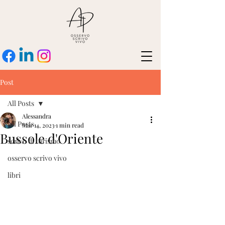
Post
All Posts
Alessandra
All Posts
Mar 14, 2023
1 min read
Bussole d'Oriente
scrivo di turismo
osservo scrivo vivo
libri