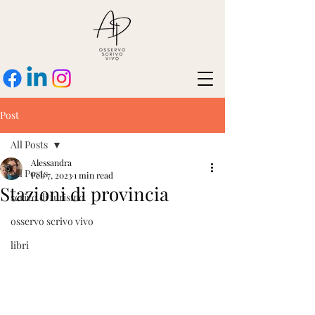
Post
All Posts
Alessandra
All Posts
Feb 7, 2023
1 min read
Stazioni di provincia
scrivo di turismo
osservo scrivo vivo
libri